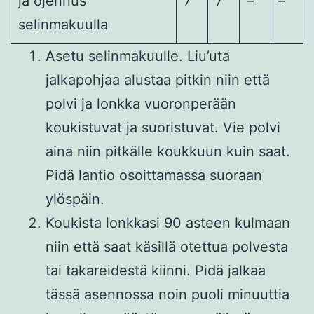
ja ojennus
7
7
–
–
selinmakuulla
Asetu selinmakuulle. Liu’uta
jalkapohjaa alustaa pitkin niin että
polvi ja lonkka vuoronperään
koukistuvat ja suoristuvat. Vie polvi
aina niin pitkälle koukkuun kuin saat.
Pidä lantio osoittamassa suoraan
ylöspäin.
Koukista lonkkasi 90 asteen kulmaan
niin että saat käsillä otettua polvesta
tai takareidestä kiinni. Pidä jalkaa
tässä asennossa noin puoli minuuttia